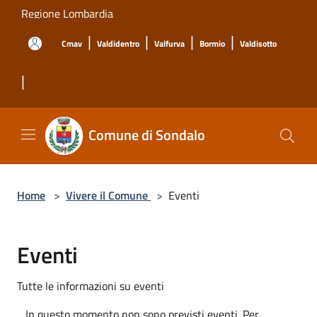
Salta al contenuto principale
Regione Lombardia
|
|
|
|
Cmav
Valdidentro
Valfurva
Bormio
Valdisotto
|
Comune di Sondalo
Home
>
Vivere il Comune
>
Eventi
Eventi
Tutte le informazioni su eventi
In questo momento non sono previsti eventi. Per