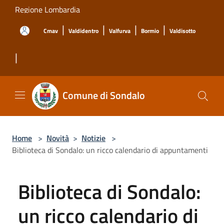
Salta al contenuto principale
Regione Lombardia
|
|
|
|
Cmav
Valdidentro
Valfurva
Bormio
Valdisotto
|
Comune di Sondalo
Home
>
Novità
>
Notizie
>
Biblioteca di Sondalo: un ricco calendario di appuntamenti
Biblioteca di Sondalo:
un ricco calendario di