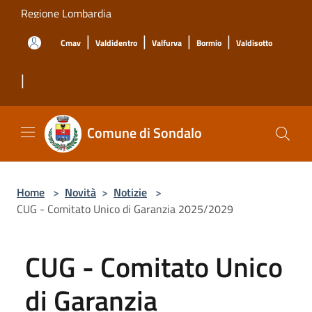
Salta al contenuto principale
Regione Lombardia
|
|
|
|
Cmav
Valdidentro
Valfurva
Bormio
Valdisotto
|
Comune di Sondalo
Home
>
Novità
>
Notizie
>
CUG - Comitato Unico di Garanzia 2025/2029
CUG - Comitato Unico
di Garanzia