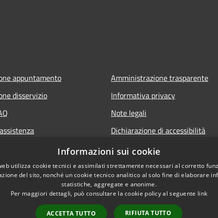
ione appuntamento
Amministrazione trasparente
one disservizio
Informativa privacy
FAQ
Note legali
 assistenza
Dichiarazione di accessibilità
Senalazione di inaccessibilità
Informazioni sui cookie
Whistleblowing segnalazione ille
web utilizza cookie tecnici e assimilati strettamente necessari al corretto fu
azione del sito, nonché un cookie tecnico analitico al solo fine di elaborare i
statistiche, aggregate e anonime.
Per maggiori dettagli, può consultare la cookie policy al seguente
link
RIFIUTA TUTTO
ACCETTA TUTTO