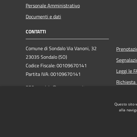
Personale Amministrativo
Documenti e dati
CONTATTI
Comune di Sondalo Via Vanoni, 32
Prenotaz
23035 Sondalo (SO)
Segnalazi
Codice Fiscale: 00109670141
Leggi le 
Partita IVA: 00109670141
Richiesta
PEC: sondalo@pec.cmav.so.it
Centralino Unico:
+39 0342 809011
Questo sito 
Email: info@comune.sondalo.so.it
alla navig