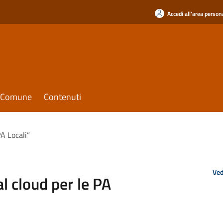
Accedi all'area person
il Comune
Contenuti
PA Locali”
Ved
al cloud per le PA