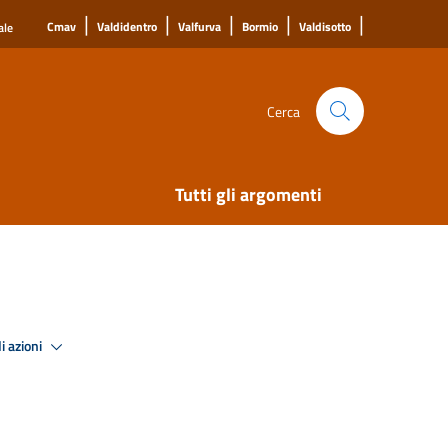
|
|
|
|
|
Cmav
Valdidentro
Valfurva
Bormio
Valdisotto
ale
Cerca
Tutti gli argomenti
i azioni