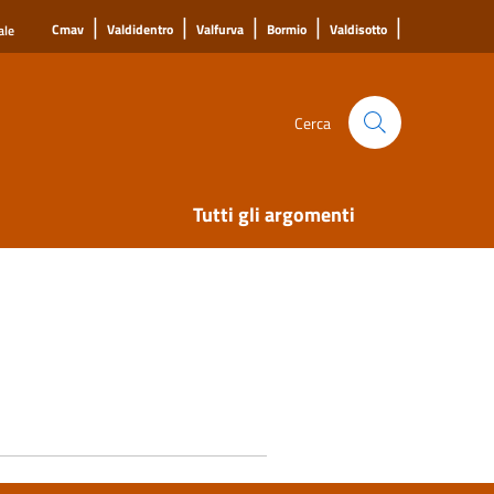
|
|
|
|
|
Cmav
Valdidentro
Valfurva
Bormio
Valdisotto
ale
Cerca
Tutti gli argomenti