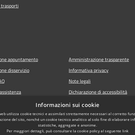
 trasporti
ione appuntamento
Amministrazione trasparente
one disservizio
Informativa privacy
FAQ
Note legali
 assistenza
Dichiarazione di accessibilità
Senalazione di inaccessibilità
Informazioni sui cookie
Whistleblowing segnalazione ille
web utilizza cookie tecnici e assimilati strettamente necessari al corretto fu
azione del sito, nonché un cookie tecnico analitico al solo fine di elaborare i
statistiche, aggregate e anonime.
Per maggiori dettagli, può consultare la cookie policy al seguente
link