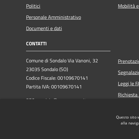
Politici
Mobilità e
Personale Amministrativo
Documenti e dati
CONTATTI
Comune di Sondalo Via Vanoni, 32
Prenotaz
23035 Sondalo (SO)
Segnalazi
Codice Fiscale: 00109670141
Leggi le 
Partita IVA: 00109670141
Richiesta
PEC: sondalo@pec.cmav.so.it
Centralino Unico:
+39 0342 809011
Questo sito 
Email: info@comune.sondalo.so.it
alla navig