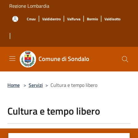
Salta al contenuto principale
Regione Lombardia
|
|
|
|
Cmav
Valdidentro
Valfurva
Bormio
Valdisotto
|
Comune di Sondalo
Home
>
Servizi
>
Cultura e tempo libero
Cultura e tempo libero