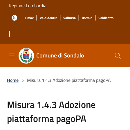
Salta al contenuto principale
Regione Lombardia
|
|
|
|
Cmav
Valdidentro
Valfurva
Bormio
Valdisotto
|
Comune di Sondalo
Home
>
Misura 1.4.3 Adozione piattaforma pagoPA
Misura 1.4.3 Adozione
piattaforma pagoPA