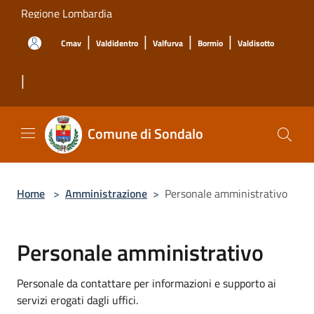
Salta al contenuto principale
Regione Lombardia
|
|
|
|
Cmav
Valdidentro
Valfurva
Bormio
Valdisotto
|
Comune di Sondalo
Home
>
Amministrazione
>
Personale amministrativo
Personale amministrativo
Personale da contattare per informazioni e supporto ai
servizi erogati dagli uffici.