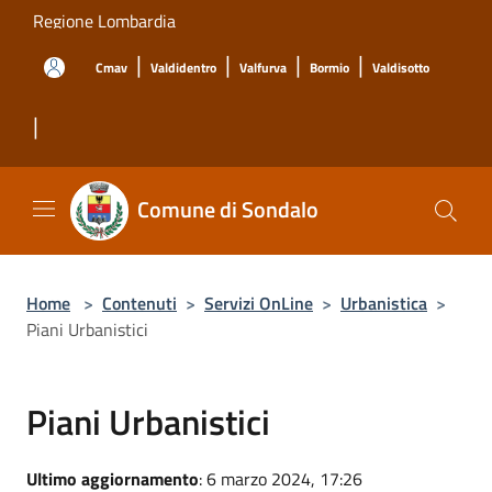
Salta al contenuto principale
Regione Lombardia
|
|
|
|
Cmav
Valdidentro
Valfurva
Bormio
Valdisotto
|
Comune di Sondalo
Home
>
Contenuti
>
Servizi OnLine
>
Urbanistica
>
Piani Urbanistici
Piani Urbanistici
Ultimo aggiornamento
: 6 marzo 2024, 17:26