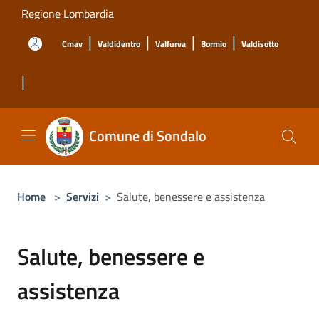
Salta al contenuto principale
Regione Lombardia
|
|
|
|
Cmav
Valdidentro
Valfurva
Bormio
Valdisotto
|
Comune di Sondalo
Home
>
Servizi
>
Salute, benessere e assistenza
Salute, benessere e
assistenza