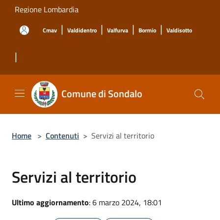
Salta al contenuto principale
Regione Lombardia
|
|
|
|
Cmav
Valdidentro
Valfurva
Bormio
Valdisotto
|
Comune di Sondalo
Home
>
Contenuti
>
Servizi al territorio
Servizi al territorio
Ultimo aggiornamento
: 6 marzo 2024, 18:01