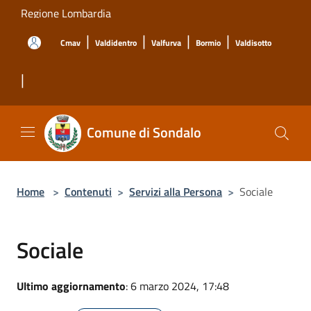
Salta al contenuto principale
Regione Lombardia
|
|
|
|
Cmav
Valdidentro
Valfurva
Bormio
Valdisotto
|
Comune di Sondalo
Home
>
Contenuti
>
Servizi alla Persona
>
Sociale
Sociale
Ultimo aggiornamento
: 6 marzo 2024, 17:48