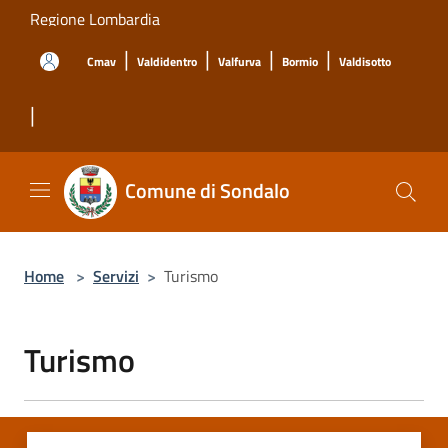
Salta al contenuto principale
Regione Lombardia
|
|
|
|
Cmav
Valdidentro
Valfurva
Bormio
Valdisotto
|
Comune di Sondalo
Home
>
Servizi
>
Turismo
Turismo