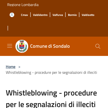
Salta al contenuto principale
Regione Lombardia
|
|
|
|
Cmav
Valdidentro
Valfurva
Bormio
Valdisotto
|
Comune di Sondalo
Home
>
Whistleblowing - procedure per le segnalazioni di illeciti
Whistleblowing - procedure
per le segnalazioni di illeciti