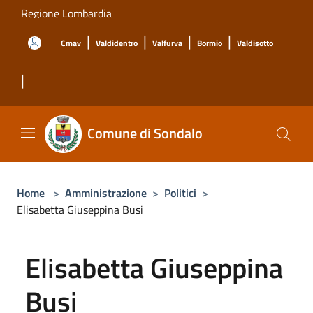
Salta al contenuto principale
Regione Lombardia
|
|
|
|
Cmav
Valdidentro
Valfurva
Bormio
Valdisotto
|
Comune di Sondalo
Home
>
Amministrazione
>
Politici
>
Elisabetta Giuseppina Busi
Elisabetta Giuseppina
Busi