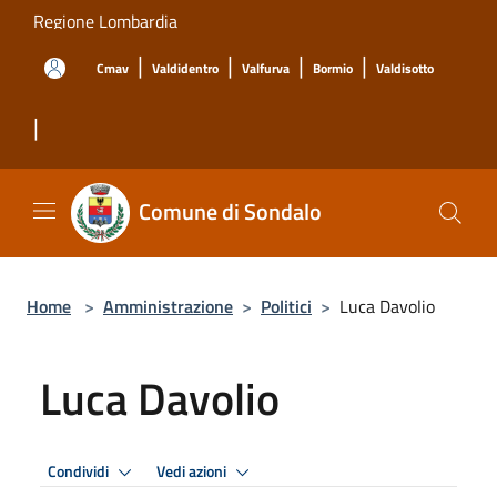
Salta al contenuto principale
Regione Lombardia
|
|
|
|
Cmav
Valdidentro
Valfurva
Bormio
Valdisotto
|
Comune di Sondalo
Home
>
Amministrazione
>
Politici
>
Luca Davolio
Luca Davolio
Condividi
Vedi azioni