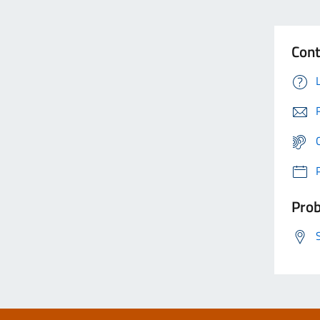
Cont
Prob