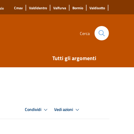
|
|
|
|
|
Cmav
Valdidentro
Valfurva
Bormio
Valdisotto
ale
Cerca
Tutti gli argomenti
Condividi
Vedi azioni