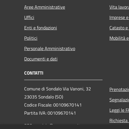
Aree Amministrative
Vita lavor
Uffici
Imprese 
Enti e fondazioni
Catasto e
Politici
Mobilità e
Personale Amministrativo
Documenti e dati
CONTATTI
Comune di Sondalo Via Vanoni, 32
Prenotaz
23035 Sondalo (SO)
Segnalazi
Codice Fiscale: 00109670141
Leggi le 
Partita IVA: 00109670141
Richiesta
PEC: sondalo@pec.cmav.so.it