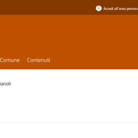
Accedi all'area person
il Comune
Contenuti
ianoli