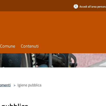
Accedi all'area person
il Comune
Contenuti
omenti
>
Igiene pubblica