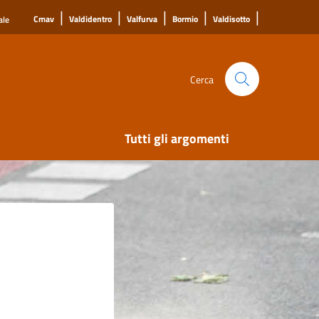
|
|
|
|
|
Cmav
Valdidentro
Valfurva
Bormio
Valdisotto
ale
Cerca
Tutti gli argomenti