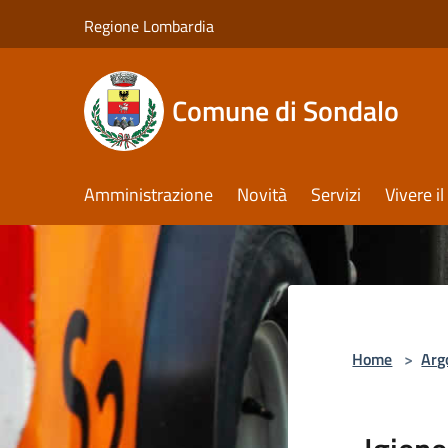
Salta al contenuto principale
Regione Lombardia
Comune di Sondalo
Amministrazione
Novità
Servizi
Vivere 
Home
>
Arg