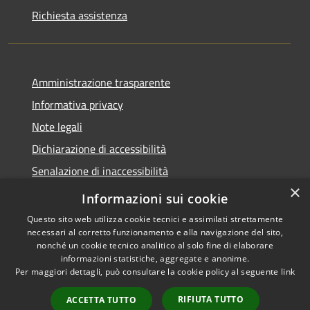
Richiesta assistenza
Amministrazione trasparente
Informativa privacy
Note legali
Dichiarazione di accessibilità
Senalazione di inaccessibilità
×
Whistleblowing segnalazione illeciti
Informazioni sui cookie
Questo sito web utilizza cookie tecnici e assimilati strettamente
necessari al corretto funzionamento e alla navigazione del sito,
nonché un cookie tecnico analitico al solo fine di elaborare
informazioni statistiche, aggregate e anonime.
RSS
Copyright © 2026 • Comune di
Per maggiori dettagli, può consultare la cookie policy al seguente
link
Accessibilità
Sondalo • Powered by
Privacy
Municipium
Accesso
•
RIFIUTA TUTTO
ACCETTA TUTTO