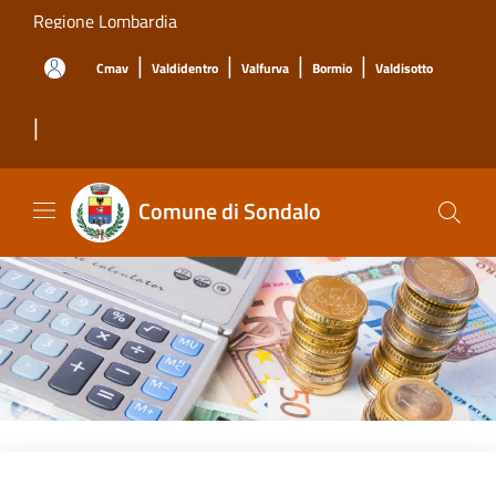
Salta al contenuto principale
Regione Lombardia
|
|
|
|
Cmav
Valdidentro
Valfurva
Bormio
Valdisotto
|
Comune di Sondalo