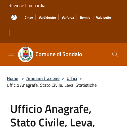
Salta al contenuto principale
Regione Lombardia
|
|
|
|
Cmav
Valdidentro
Valfurva
Bormio
Valdisotto
|
Comune di Sondalo
Home
>
Amministrazione
>
Uffici
>
Ufficio Anagrafe, Stato Civile, Leva, Statistiche
Ufficio Anagrafe,
Stato Civile, Leva,