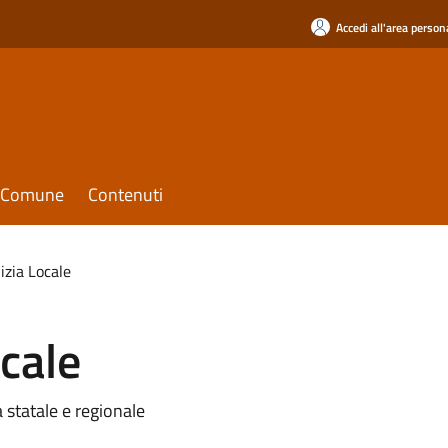
Accedi all'area person
il Comune
Contenuti
lizia Locale
ocale
a statale e regionale