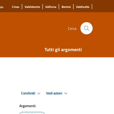
|
|
|
|
|
Cmav
Valdidentro
Valfurva
Bormio
Valdisotto
ale
Cerca
Tutti gli argomenti
Condividi
Vedi azioni
Argomenti: