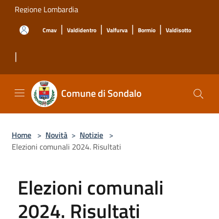
Salta al contenuto principale
Regione Lombardia
|
|
|
|
Cmav
Valdidentro
Valfurva
Bormio
Valdisotto
|
Comune di Sondalo
Home
>
Novità
>
Notizie
>
Elezioni comunali 2024. Risultati
Elezioni comunali
2024. Risultati