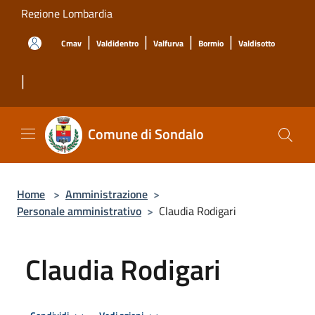
Salta al contenuto principale
Regione Lombardia
|
|
|
|
Cmav
Valdidentro
Valfurva
Bormio
Valdisotto
|
Comune di Sondalo
Home
>
Amministrazione
>
Personale amministrativo
>
Claudia Rodigari
Claudia Rodigari