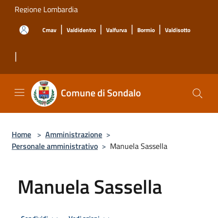
Salta al contenuto principale
Regione Lombardia
|
|
|
|
Cmav
Valdidentro
Valfurva
Bormio
Valdisotto
|
Comune di Sondalo
Home
>
Amministrazione
>
Personale amministrativo
>
Manuela Sassella
Manuela Sassella