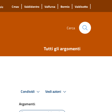
|
|
|
|
|
Cmav
Valdidentro
Valfurva
Bormio
Valdisotto
ale
Cerca
Tutti gli argomenti
Condividi
Vedi azioni
Argomenti: