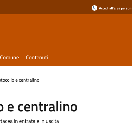
Accedi all'area person
il Comune
Contenuti
otocollo e centralino
o e centralino
cea in entrata e in uscita