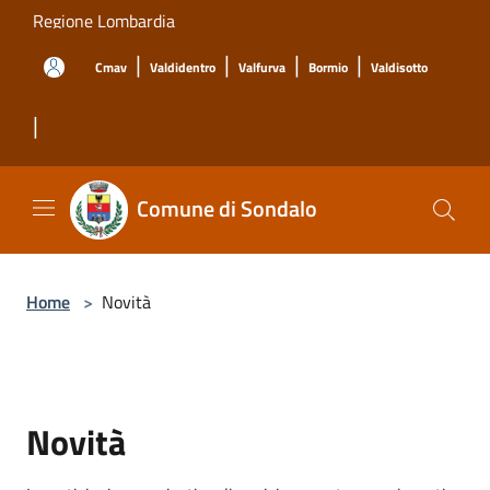
Salta al contenuto principale
Regione Lombardia
|
|
|
|
Cmav
Valdidentro
Valfurva
Bormio
Valdisotto
|
Comune di Sondalo
Home
>
Novità
Novità